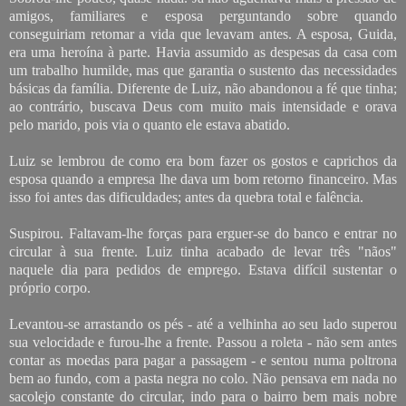
amigos, familiares e esposa perguntando sobre quando
conseguiriam retomar a vida que levavam antes. A esposa, Guida,
era uma heroína à parte. Havia assumido as despesas da casa com
um trabalho humilde, mas que garantia o sustento das necessidades
básicas da família. Diferente de Luiz, não abandonou a fé que tinha;
ao contrário, buscava Deus com muito mais intensidade e orava
pelo marido, pois via o quanto ele estava abatido.
Luiz se lembrou de como era bom fazer os gostos e caprichos da
esposa quando a empresa lhe dava um bom retorno financeiro. Mas
isso foi antes das dificuldades; antes da quebra total e falência.
Suspirou. Faltavam-lhe forças para erguer-se do banco e entrar no
circular à sua frente. Luiz tinha acabado de levar três "nãos"
naquele dia para pedidos de emprego. Estava difícil sustentar o
próprio corpo.
Levantou-se arrastando os pés - até a velhinha ao seu lado superou
sua velocidade e furou-lhe a frente. Passou a roleta - não sem antes
contar as moedas para pagar a passagem - e sentou numa poltrona
bem ao fundo, com a pasta negra no colo. Não pensava em nada no
sacolejo constante do circular, indo para o bairro bem mais nobre