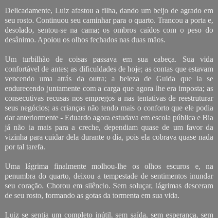
Delicadamente, Luiz afastou a filha, dando um beijo de agrado em
seu rosto. Continuou seu caminhar para o quarto. Trancou a porta e,
desolado, sentou-se na cama; os ombros caídos com o peso do
desânimo. Apoiou os olhos fechados nas duas mãos.
Um turbilhão de coisas passava em sua cabeça. Sua vida
confortável de antes; as dificuldades de hoje; as contas que estavam
vencendo uma atrás da outra; a beleza de Guida que ia se
endurecendo juntamente com a carga que agora lhe era imposta; as
consecutivas recusas nos empregos a nas tentativas de reestruturar
seus negócios; as crianças não tendo mais o conforto que ele podia
dar anteriormente - Eduardo agora estudava em escola pública e Bia
já não ia mais para a creche, dependiam quase de um favor da
vizinha para cuidar dela durante o dia, pois ela cobrava quase nada
por tal tarefa.
Uma lágrima finalmente molhou-lhe os olhos escuros e, na
penumbra do quarto, deixou a tempestade de sentimentos inundar
seu coração. Chorou em silêncio. Sem soluçar, lágrimas desceram
de seu rosto, formando as gotas da tormenta em sua vida.
Luiz se sentia um completo inútil, sem saída, sem esperança, sem