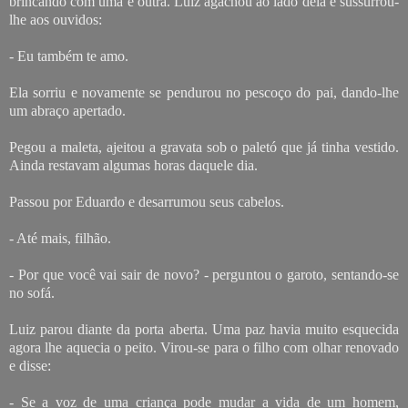
brincando com uma e outra. Luiz agachou ao lado dela e sussurrou-
lhe aos ouvidos:
- Eu também te amo.
Ela sorriu e novamente se pendurou no pescoço do pai, dando-lhe
um abraço apertado.
Pegou a maleta, ajeitou a gravata sob o paletó que já tinha vestido.
Ainda restavam algumas horas daquele dia.
Passou por Eduardo e desarrumou seus cabelos.
- Até mais, filhão.
- Por que você vai sair de novo? - perguntou o garoto, sentando-se
no sofá.
Luiz parou diante da porta aberta. Uma paz havia muito esquecida
agora lhe aquecia o peito. Virou-se para o filho com olhar renovado
e disse:
- Se a voz de uma criança pode mudar a vida de um homem,