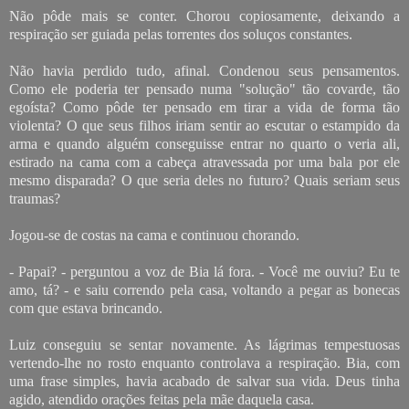
Não pôde mais se conter. Chorou copiosamente, deixando a
respiração ser guiada pelas torrentes dos soluços constantes.
Não havia perdido tudo, afinal. Condenou seus pensamentos.
Como ele poderia ter pensado numa "solução" tão covarde, tão
egoísta? Como pôde ter pensado em tirar a vida de forma tão
violenta? O que seus filhos iriam sentir ao escutar o estampido da
arma e quando alguém conseguisse entrar no quarto o veria ali,
estirado na cama com a cabeça atravessada por uma bala por ele
mesmo disparada? O que seria deles no futuro? Quais seriam seus
traumas?
Jogou-se de costas na cama e continuou chorando.
- Papai? - perguntou a voz de Bia lá fora. - Você me ouviu? Eu te
amo, tá? - e saiu correndo pela casa, voltando a pegar as bonecas
com que estava brincando.
Luiz conseguiu se sentar novamente. As lágrimas tempestuosas
vertendo-lhe no rosto enquanto controlava a respiração. Bia, com
uma frase simples, havia acabado de salvar sua vida. Deus tinha
agido, atendido orações feitas pela mãe daquela casa.