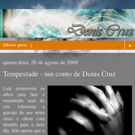
▼
quarta-feira, 26 de agosto de 2009
Tempestade - um conto de Denis Cruz
Luiz semicerrou os
olhos para fitar o
ensolarado azul do
céu. Afrouxou a
gravata de seu terno
cinza e olhou com
desdém para o belo
dia. Não queria que o