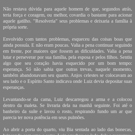
Não restava dúvida para aquele homem de que, segundos atrás,
teria força e coragem, ou melhor, covardia o bastante para acionar
aquele gatilho. "Resolveria" seus problemas e deixaria a família à
própria sorte.
Envolvido com tantos problemas, esqueceu das coisas boas que
ainda possuía. E não eram poucas. Valia a pena continuar seguindo
em frente, por maiores que fossem as dificuldades. Valia a pena
lutar e perseverar por sua família, pela esposa e pelos filhos. Sentiu
algo que seu coração havia esquecido por um bom tempo:
esperança. Só não sabia que outras trevas, naquele momento,
também abandonavam seu quarto. Anjos celestes se colocavam ao
seu lado e o Espírito Santo indicava onde Luiz devia depositar suas
esperanças.
Levantando-se da cama, Luiz descarregou a arma e a colocou
dentro da maleta. Se livraria dela na manhã seguinte. Foi até o
banheiro da suíte e lavou o rosto, respirando fundo um ar que
parecia ter nova potência em seus pulmões.
Ao abrir a porta do quarto, viu Bia sentada ao lado das bonecas,