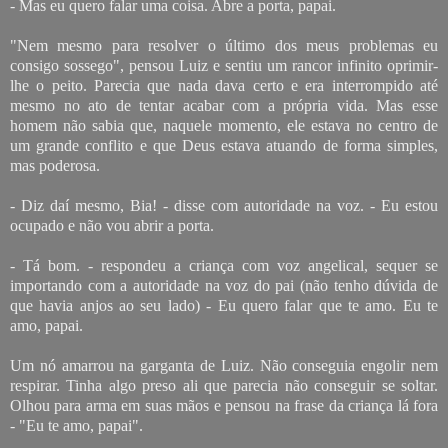
- Mas eu quero falar uma coisa. Abre a porta, papai.
"Nem mesmo para resolver o último dos meus problemas eu
consigo sossego", pensou Luiz e sentiu um rancor infinito oprimir-
lhe o peito. Parecia que nada dava certo e era interrompido até
mesmo no ato de tentar acabar com a própria vida. Mas esse
homem não sabia que, naquele momento, ele estava no centro de
um grande conflito e que Deus estava atuando de forma simples,
mas poderosa.
- Diz daí mesmo, Bia! - disse com autoridade na voz. - Eu estou
ocupado e não vou abrir a porta.
- Tá bom. - respondeu a criança com voz angelical, sequer se
importando com a autoridade na voz do pai (não tenho dúvida de
que havia anjos ao seu lado) - Eu quero falar que te amo. Eu te
amo, papai.
Um nó amarrou na garganta de Luiz. Não conseguia engolir nem
respirar. Tinha algo preso ali que parecia não conseguir se soltar.
Olhou para arma em suas mãos e pensou na frase da criança lá fora
- "Eu te amo, papai".