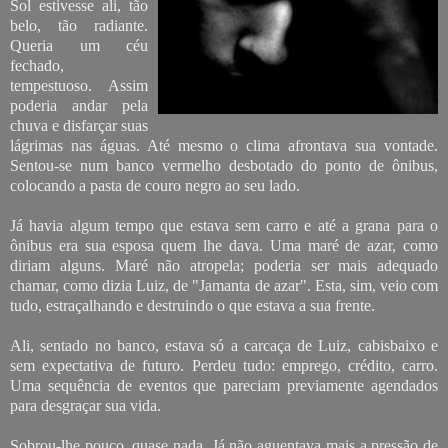
Sol estivesse ali, tão
belo, tão radiante.
Queria um céu
fechado,
tempestuoso. Assim
poderia andar pela
chuva e disfarçar suas
lágrimas nas águas. Até mesmo o clima afrontava sua vontade.
Sentou-se num banco vermelho desbotado do ponto de ônibus,
colocando a pasta de couro negro ao seu lado.
Já havia algum tempo que estava sem carro e até a grana para o
ônibus era sua esposa quem lhe dava. Uma maré de azar, como
diriam alguns. Maré não atropela; poderia ser mais adequado
chamar, como dizia Luiz, de "Jamanta de azar". Esta, sim, veio com
tudo, estraçalhando e destruindo o que estava a sua frente.
Ali, sentado no banco, estava só a carcaça de Luiz, cabisbaixo e
sem expectativa de futuro. Perdeu tudo: emprego, crédito, carro.
Uma sequência de eventos que pareciam previamente agendados
para desgraçar sua vida.
Sobrou-lhe pouco, quase nada. Já não aguentava mais a pressão de