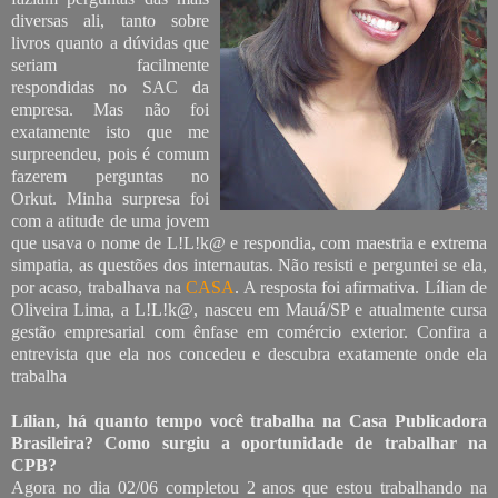
diversas ali, tanto sobre
livros quanto a dúvidas que
seriam facilmente
respondidas no SAC da
empresa. Mas não foi
exatamente isto que me
surpreendeu, pois é comum
fazerem perguntas no
Orkut. Minha surpresa foi
com a atitude de uma jovem
que usava o nome de L!L!k@ e respondia, com maestria e extrema
simpatia, as questões dos internautas. Não resisti e perguntei se ela,
por acaso, trabalhava na
CASA
. A resposta foi afirmativa. Lílian de
Oliveira Lima, a L!L!k@, nasceu em Mauá/SP e atualmente cursa
gestão empresarial com ênfase em comércio exterior. Confira a
entrevista que ela nos concedeu e descubra exatamente onde ela
trabalha
Lílian, há quanto tempo você trabalha na Casa Publicadora
Brasileira? Como surgiu a oportunidade de trabalhar na
CPB?
Agora no dia 02/06 completou 2 anos que estou trabalhando na