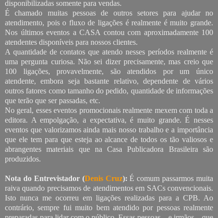
disponibilizadas somente para vendas.
É chamado muitas pessoas de outros setores para ajudar no
atendimento, pois o fluxo de ligações é realmente é muito grande.
Nos últimos eventos a CASA contou com aproximadamente 100
atendentes disponíveis para nossos clientes.
A quantidade de contatos que atendo nesses períodos realmente é
uma pergunta curiosa. Não sei dizer precisamente, mas creio que
100 ligações, provavelmente, são atendidos por um único
atendente, embora seja bastante relativo, dependente de vários
outros fatores como tamanho do pedido, quantidade de informações
que terão que ser passadas, etc.
No geral, esses eventos promocionais realmente mexem com toda a
editora. A empolgação, a expectativa, é muito grande. É nesses
eventos que valorizamos ainda mais nosso trabalho e a importância
que ele tem para que esteja ao alcance de todos os tão valiosos e
abrangentes materiais que na Casa Publicadora Brasileira são
produzidos.
Nota do Entrevistador (
Denis Cruz
):
É comum passarmos muita
raiva quando precisamos de atendimentos em SACs convencionais.
Isto nunca me ocorreu em ligações realizadas para a CPB. Ao
contrário, sempre fui muito bem atendido por pessoas realmente
preparadas para lidar com o público. Essas pessoas – e irmãos – que