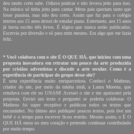
deu muito certo sabe. Odiava praticar e não levava jeito para isso.
Na música só tinha jeito para cantar. Meus pais queriam tanto que
fosse pianista, mas não deu certo. Assim que fui para o colégio
interno aos 15 anos deixei de estudar piano. Entretanto, aos 15 anos
já havia escrito três livros. É lógico que nunca serão publicados.
Escrevia por diversão e só para mim mesmo. Era algo que me fazia
feliz.
* Você colabora com o site É O QUE HÁ, que iniciou com uma
proposta inovadora em retratar um pouco da arte produzida
por cristãos adventistas e discutir a arte secular. Como é a
experiência de participar do grupo desse site?
É uma experiência muito enriquecedora. Conheci o Matheus,
criador do site, por meio da minha irmã, a Laura Morena, que
estudava com ele no UNASP. Acessei o site e me apaixonei pela
proposta. Enviei um texto e perguntei se poderia colaborar. O
Matheus foi super receptivo e publicou todos os textos que
encaminhei. No último ano publiquei poucos textos, pois tive um
bebê e o tempo para escrever ficou restrito. Mesmo assim, o É O
QUE HÁ mora no meu coração e pretendo continuar contribuindo
por muito tempo.