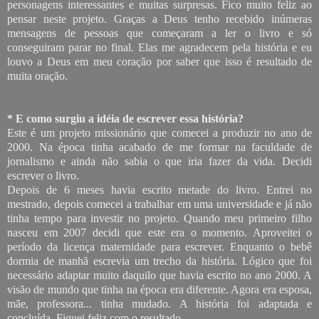
personagens interessantes e muitas surpresas. Fico muito feliz ao
pensar neste projeto. Graças a Deus tenho recebido inúmeras
mensagens de pessoas que começaram a ler o livro e só
conseguiram parar no final. Elas me agradecem pela história e eu
louvo a Deus em meu coração por saber que isso é resultado de
muita oração.
* E como surgiu a idéia de escrever essa história?
Este é um projeto missionário que comecei a produzir no ano de
2000. Na época tinha acabado de me formar na faculdade de
jornalismo e ainda não sabia o que iria fazer da vida. Decidi
escrever o livro.
Depois de 6 meses havia escrito metade do livro. Entrei no
mestrado, depois comecei a trabalhar em uma universidade e já não
tinha tempo para investir no projeto. Quando meu primeiro filho
nasceu em 2007 decidi que este era o momento. Aproveitei o
período da licença maternidade para escrever. Enquanto o bebê
dormia de manhã escrevia um trecho da história. Lógico que foi
necessário adaptar muito daquilo que havia escrito no ano 2000. A
visão de mundo que tinha na época era diferente. Agora era esposa,
mãe, professora... tinha mudado. A história foi adaptada e
concluída. Fiquei feliz com o resultado.