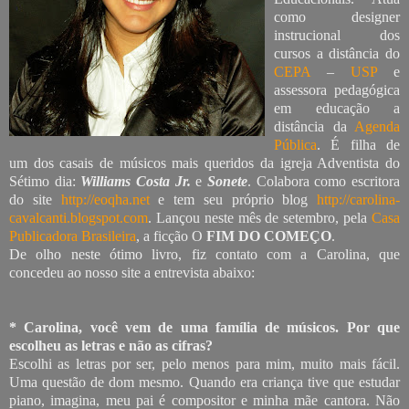
como designer
instrucional dos
cursos a distância do
CEPA
–
USP
e
assessora pedagógica
em educação a
distância da
Agenda
Pública
. É filha de
um dos casais de músicos mais queridos da igreja Adventista do
Sétimo dia:
Williams Costa Jr.
e
Sonete
. Colabora como escritora
do site
http://eoqha.net
e tem seu próprio blog
http://carolina-
cavalcanti.blogspot.com
. Lançou neste mês de setembro, pela
Casa
Publicadora Brasileira
, a ficção O
FIM DO COMEÇO
.
De olho neste ótimo livro, fiz contato com a Carolina, que
concedeu ao nosso site a entrevista abaixo:
* Carolina, você vem de uma família de músicos. Por que
escolheu as letras e não as cifras?
Escolhi as letras por ser, pelo menos para mim, muito mais fácil.
Uma questão de dom mesmo. Quando era criança tive que estudar
piano, imagina, meu pai é compositor e minha mãe cantora. Não