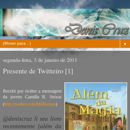
▼
segunda-feira, 3 de janeiro de 2011
Presente de Twitteiro [1]
Recebi por twitter a mensagem
da jovem
Camilla R. Seixas
(
http://twitter.com/MillSeixas
)
@deniscruz li seu livro
recentemente (além da