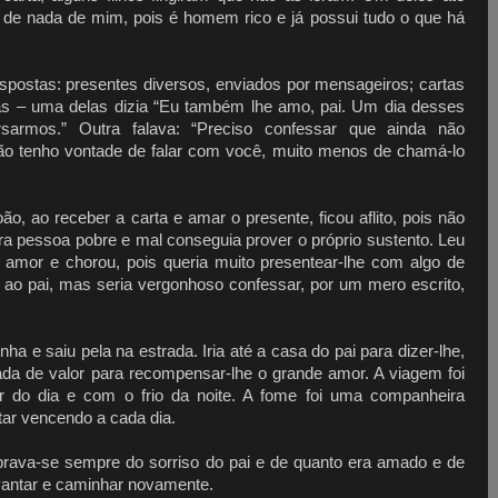
a de nada de mim, pois é homem rico e já possui tudo o que há
spostas: presentes diversos, enviados por mensageiros; cartas
as – uma delas dizia “Eu também lhe amo, pai. Um dia desses
sarmos.” Outra falava: “Preciso confessar que ainda não
ão tenho vontade de falar com você, muito menos de chamá-lo
, ao receber a carta e amar o presente, ficou aflito, pois não
Era pessoa pobre e mal conseguia prover o próprio sustento. Leu
 amor e chorou, pois queria muito presentear-lhe com algo de
ao pai, mas seria vergonhoso confessar, por um mero escrito,
ha e saiu pela na estrada. Iria até a casa do pai para dizer-lhe,
da de valor para recompensar-lhe o grande amor. A viagem foi
lor do dia e com o frio da noite. A fome foi uma companheira
tar vencendo a cada dia.
rava-se sempre do sorriso do pai e de quanto era amado e de
evantar e caminhar novamente.