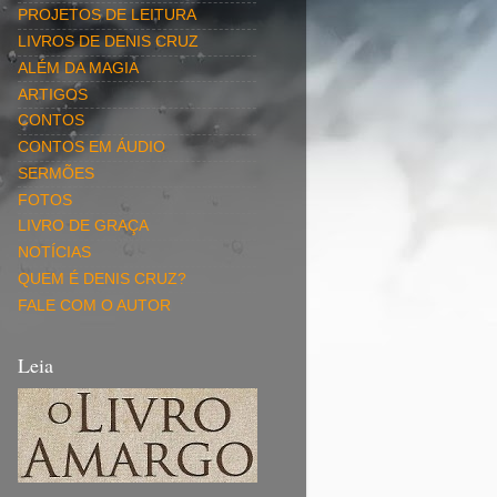
PROJETOS DE LEITURA
LIVROS DE DENIS CRUZ
ALÉM DA MAGIA
ARTIGOS
CONTOS
CONTOS EM ÁUDIO
SERMÕES
FOTOS
LIVRO DE GRAÇA
NOTÍCIAS
QUEM É DENIS CRUZ?
FALE COM O AUTOR
Leia