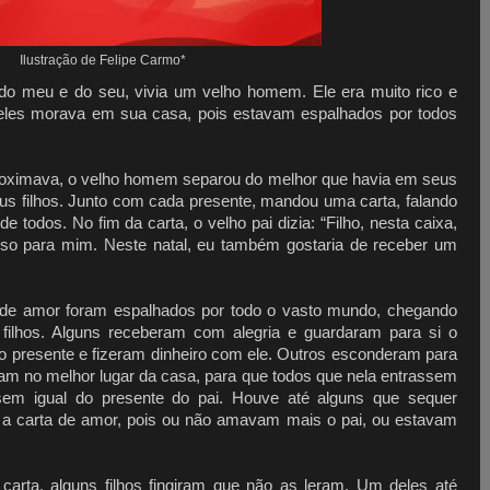
Ilustração de Felipe Carmo*
 do meu e do seu, vivia um velho homem. Ele era muito rico e
deles morava em sua casa, pois estavam espalhados por todos
roximava, o velho homem separou do melhor que havia em seus
s filhos. Junto com cada presente, mandou uma carta, falando
 todos. No fim da carta, o velho pai dizia: “Filho, nesta caixa,
oso para mim. Neste natal, eu também gostaria de receber um
s de amor foram espalhados por todo o vasto mundo, chegando
ilhos. Alguns receberam com alegria e guardaram para si o
o presente e fizeram dinheiro com ele. Outros esconderam para
am no melhor lugar da casa, para que todos que nela entrassem
em igual do presente do pai. Houve até alguns que sequer
m a carta de amor, pois ou não amavam mais o pai, ou estavam
carta, alguns filhos fingiram que não as leram. Um deles até