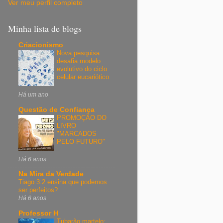
Ver meu perfil completo
Minha lista de blogs
Criacionismo
Nova pesquisa
desafia modelo
evolutivo do ciclo
celular eucariótico
Há um ano
Questão de Confiança
PROMOÇÃO DO
LIVRO
"MARCADOS
PELO FUTURO"
Há 6 anos
Na Mira da Verdade
Tiago 3:2 ensina que podemos
ser perfeitos?
Há 6 anos
Professor H
Tubarão martelo: