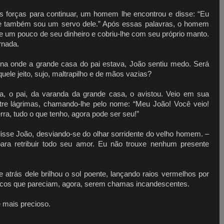
is forças para continuar, um homem lhe encontrou e disse: “Eu
 e também sou um servo dele.” Após essas palavras, o homem
lhe um pouco de seu dinheiro e cobriu-lhe com seu próprio manto.
rnada.
ina onde a grande casa do pai estava, João sentiu medo. Será
ele jeito, sujo, maltrapilho e de mãos vazias?
a, o pai, da varanda da grande casa, o avistou. Veio em sua
ntre lágrimas, chamando-lhe pelo nome: “Meu João! Você veio!
rra, tudo o que tenho, agora pode ser seu!”
isse João, desviando-se do olhar sorridente do velho homem. –
ara retribuir todo seu amor. Eu não trouxe nenhum presente
trás dele brilhou o sol poente, lançando raios vermelhos por
ncos que pareciam, agora, serem chamas incandescentes.
e mais precioso.