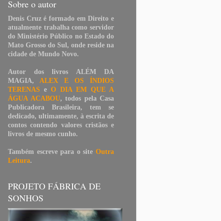
Sobre o autor
Denis Cruz é formado em Direito e
atualmente trabalha como servidor
do Ministério Público no Estado do
Mato Grosso do Sul, onde reside na
cidade de Mundo Novo.
Autor dos livros
ALÉM DA
MAGIA
,
ALEX E OS ÍNDIOS
TERENAS
e
O DIA EM QUE A
ÁGUA ACABOU
, todos pela Casa
Publicadora Brasileira, tem se
dedicado, ultimamente, à escrita de
contos contendo valores cristãos e
livros de mesmo cunho.
Também escreve para o site
Outra
Leitura
.
PROJETO FÁBRICA DE
SONHOS