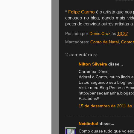
------------
*
Felipe Carmo
é o artista que nos
conosco no blog, dando mais vida
pretendo convidar outros artistas 
Postado por
Denis Cruz
às
13:37
Marcadores:
Conto de Natal
,
Conto
2 comentários:
Nilton Silveira
disse...
Caramba Dênis,
Adorei o Conto, muito lindo 
Estou seguindo seu blog, pois
Visite meu Blog Pense o Am
http://penseoamanha.blogsp
Parabéns!!
15 de dezembro de 2011 às 
Neidinha!
disse...
Como quase tudo que vc escr