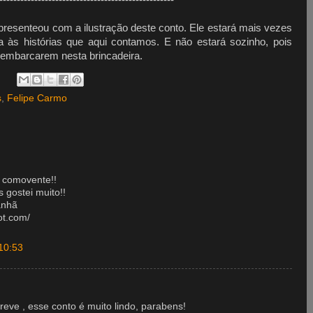
--------------------------------------------------
 presenteou com a ilustração deste conto. Ele estará mais vezes
 às histórias que aqui contamos. E não estará sozinho, pois
a embarcarem nesta brincadeira.
s
,
Felipe Carmo
e comovente!!
 gostei muito!!
anhã
ot.com/
10:53
eve , esse conto é muito lindo, parabens!