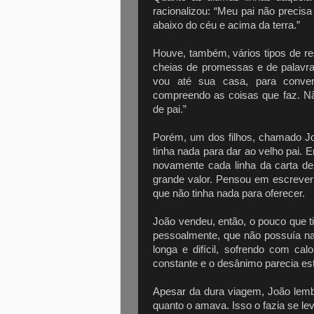
racionalizou: “Meu pai não precis
abaixo do céu e acima da terra.”
Houve, também, vários tipos de re
cheias de promessas e de palavr
vou até sua casa, para conver
compreendo as coisas que faz. N
de pai.”
Porém, um dos filhos, chamado João
tinha nada para dar ao velho pai. 
novamente cada linha da carta de
grande valor. Pensou em escrever 
que não tinha nada para oferecer.
João vendeu, então, o pouco que tin
pessoalmente, que não possuía na
longa e difícil, sofrendo com ca
constante e o desânimo parecia es
Apesar da dura viagem, João lemb
quanto o amava. Isso o fazia se l