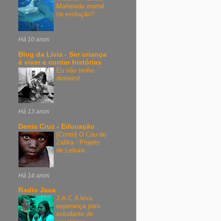
Martelada mortal
na evolução?
Há 10 anos
Blog da Lívia - Ser criança
é viver e contar histórias
Eu não tenho
dinheiro!
Há 13 anos
Denis Cruz - Educação
[Conto] O Céu de
Zalika - Projeto
de Leitura
Há 14 anos
Radio Jaca
J.A.C.A leva
esperança para
estudante de