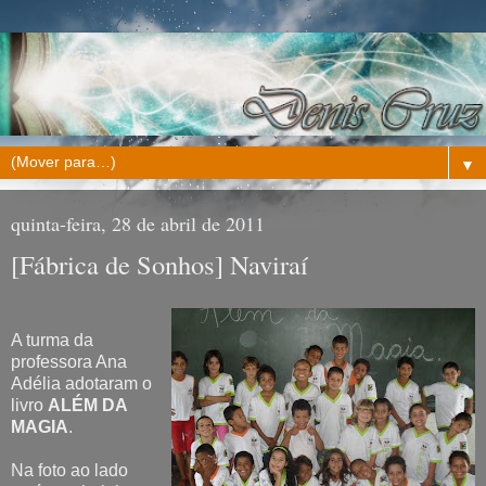
▼
quinta-feira, 28 de abril de 2011
[Fábrica de Sonhos] Naviraí
A turma da
professora Ana
Adélia adotaram o
livro
ALÉM DA
MAGIA
.
Na foto ao lado