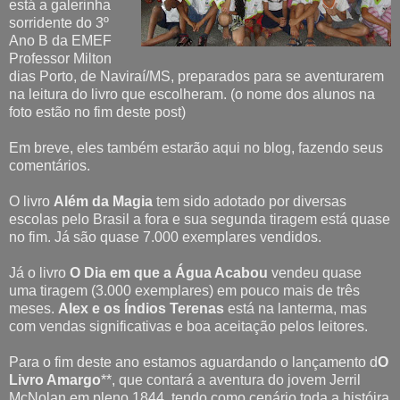
está a galerinha
sorridente do 3º
Ano B da EMEF
Professor Milton
dias Porto, de Naviraí/MS, preparados para se aventurarem
na leitura do livro que escolheram. (o nome dos alunos na
foto estão no fim deste post)
Em breve, eles também estarão aqui no blog, fazendo seus
comentários.
O livro
Além da Magia
tem sido adotado por diversas
escolas pelo Brasil a fora e sua segunda tiragem está quase
no fim. Já são quase 7.000 exemplares vendidos.
Já o livro
O Dia em que a Água Acabou
vendeu quase
uma tiragem (3.000 exemplares) em pouco mais de três
meses.
Alex e os Índios Terenas
está na lanterma, mas
com vendas significativas e boa aceitação pelos leitores.
Para o fim deste ano estamos aguardando o lançamento d
O
Livro Amargo
**, que contará a aventura do jovem Jerril
McNolan em pleno 1844, tendo como cenário toda a históira