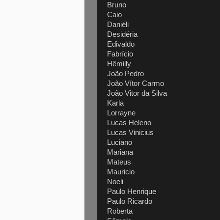
Bruno
Caio
Daniéli
Desidéria
Edivaldo
Fabrício
Hêmilly
João Pedro
João Vítor Carmo
João Vitor da Silva
Karla
Lorrayne
Lucas Heleno
Lucas Vinicius
Luciano
Mariana
Mateus
Mauricio
Noeli
Paulo Henrique
Paulo Ricardo
Roberta