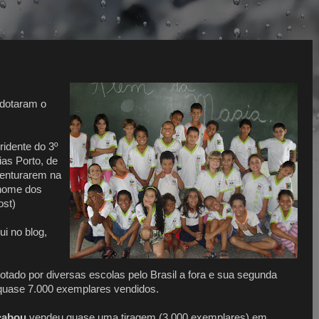
1
adotaram o
ridente do 3º
as Porto, de
venturarem na
 nome dos
ost)
i no blog,
otado por diversas escolas pelo Brasil a fora e sua segunda
 quase 7.000 exemplares vendidos.
cabou
vendeu quase uma tiragem (3.000 exemplares) em