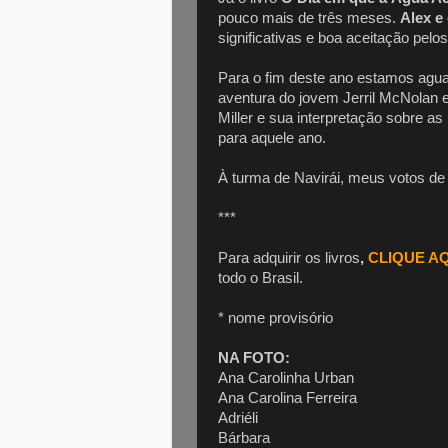
pouco mais de três meses.
Alex e
significativas e boa aceitação pelos 
Para o fim deste ano estamos agu
aventura do jovem Jerril McNolan 
Miller e sua interpretação sobre as
para aquele ano.
À turma de Navirái, meus votos de
***
Para adquirir os livros
,
CLIQUE AQ
todo o Brasil.
* nome provisório
NA FOTO:
Ana Carolinha Urban
Ana Carolina Ferreira
Adriéli
Bárbara