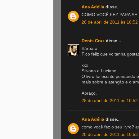
Ana Adélia
disse...
COMO VOCÊ FEZ PARA SE
28 de abril de 2011 às 10:52
Denis Cruz
disse...
Bárbara:
Fico feliz que vc tenha gosta
xxx
Silvana e Luciano:
O livro foi escrito pensand
mais sobre a atenção e o am
Abraço.
28 de abril de 2011 às 10:52
Ana Adélia
disse...
como você fez o seu livro? an
28 de abril de 2011 às 10:53