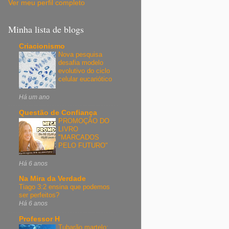
Ver meu perfil completo
Minha lista de blogs
Criacionismo
Nova pesquisa
desafia modelo
evolutivo do ciclo
celular eucariótico
Há um ano
Questão de Confiança
PROMOÇÃO DO
LIVRO
"MARCADOS
PELO FUTURO"
Há 6 anos
Na Mira da Verdade
Tiago 3:2 ensina que podemos
ser perfeitos?
Há 6 anos
Professor H
Tubarão martelo: