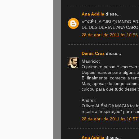
Ana Adélia
disse...
VOCÊ LIA GIBI QUANDO E
DE DESIDÉRIA E ANA CARO
28 de abril de 2011 às 10:55
Denis Cruz
disse...
Maurício:
O primeiro passo é escrever
Depois mandei para alguns 
E, finalmente, comecei a tent
Mas, apesar do longo caminho
cuidou para que tudo desse c
Andreli:
O livro ALÉM DA MAGIA foi f
recebi a "inspiração" para con
28 de abril de 2011 às 10:57
Ana Adélia
disse...