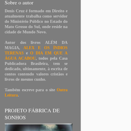
Sobre o autor
Denis Cruz é formado em Direito e
atualmente trabalha como servidor
do Ministério Público no Estado do
Mato Grosso do Sul, onde reside na
cidade de Mundo Novo.
Autor dos livros
ALÉM DA
MAGIA
,
ALEX E OS ÍNDIOS
TERENAS
e
O DIA EM QUE A
ÁGUA ACABOU
, todos pela Casa
Publicadora Brasileira, tem se
dedicado, ultimamente, à escrita de
contos contendo valores cristãos e
livros de mesmo cunho.
Também escreve para o site
Outra
Leitura
.
PROJETO FÁBRICA DE
SONHOS