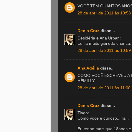
VOCÊ TEM QUANTOS ANOS
28 de abril de 2011 às 10:58
Denis Cruz
disse...
Desidéria e Ana Urban:
Eu lia muito gibi qdo crianç
28 de abril de 2011 às 10:59
Ana Adélia
disse...
COMO VOCÊ ESCREVEU A H
HÊMILLY
28 de abril de 2011 às 11:00
Denis Cruz
disse...
Tiago:
Como você é curioso... rs...
Eu tenho mais que 18anos e