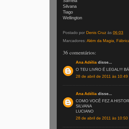
Sâmela
Silvana
Tiago
Wellington
Postado por
Denis Cruz
às
06:03
Marcadores:
Além da Magia
,
Fábric
36 comentários:
Ana Adélia
disse...
O TEU LIVRO É LEGAL!!! 
28 de abril de 2011 às 10:49
Ana Adélia
disse...
COMO VOCÊ FEZ A HISTOR
SILVANA
LUCIANO
28 de abril de 2011 às 10:50