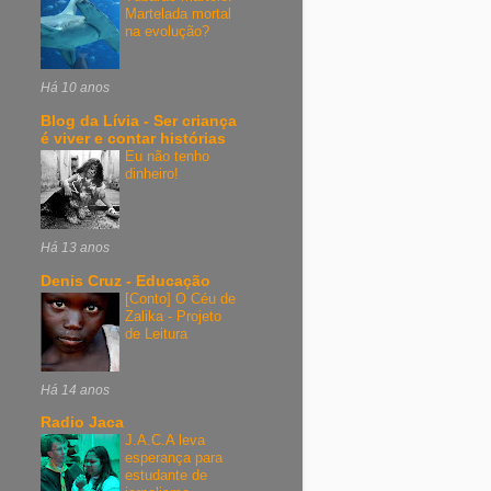
Martelada mortal
na evolução?
Há 10 anos
Blog da Lívia - Ser criança
é viver e contar histórias
Eu não tenho
dinheiro!
Há 13 anos
Denis Cruz - Educação
[Conto] O Céu de
Zalika - Projeto
de Leitura
Há 14 anos
Radio Jaca
J.A.C.A leva
esperança para
estudante de