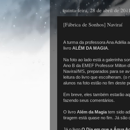
quinta-feira, 28 de abril de 201
[Fábrica de Sonhos] Naviraí
A turma da professora Ana Adélia 
livro
ALÉM DA MAGIA
.
Na foto ao lado está a galerinha sor
Ano B da EMEF Professor Milton di
Naviraí/MS, preparados para se a
leitura do livro que escolheram. (o
alunos na foto estão no fim deste p
Em breve, eles também estarão aqu
fazendo seus comentários.
O livro
Além da Magia
tem sido ad
tiragem está quase no fim. Já são
Já o livro
O Dia em que a Água A