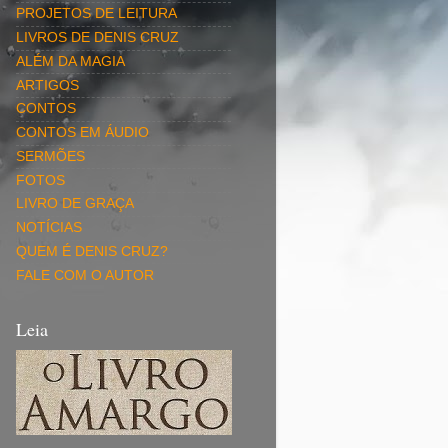
PROJETOS DE LEITURA
LIVROS DE DENIS CRUZ
ALÉM DA MAGIA
ARTIGOS
CONTOS
CONTOS EM ÁUDIO
SERMÕES
FOTOS
LIVRO DE GRAÇA
NOTÍCIAS
QUEM É DENIS CRUZ?
FALE COM O AUTOR
Leia